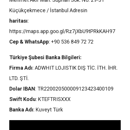
Küçükçekmece / İstanbul Adresin
haritası
:
https://maps.app.goo.gl/Rz7jXbU9tPRkKAH97
Cep & WhatsApp
: +90 536 849 72 72
Türkiye Şubesi Banka Bilgileri:
Firma Adı
: ADWHIT LOJISTIK DIŞ TİC. İTH. İHR.
LTD. ŞTİ.
Dolar IBAN
: TR220020500009123423400109
Swift Kodu
: KTEFTRISXXX
Banka Adı
: Kuveyt Türk