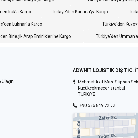
'den Irak'a Kargo
Türkiye'den Kanada'ya Kargo
Türk
ye'den Lübnan'a Kargo
Türkiye'den Kuvey
den Birleşik Arap Emirlikleri'ne Kargo
Türkiye'den Umman'a
ADWHIT LOJISTIK DIŞ TİC. İT
e Ulaşın
Mehmet Akif Mah. Süphan Sok.
Küçükçekmece/İstanbul
TÜRKİYE
+90 536 849 72 72