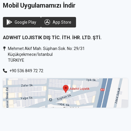
Mobil Uygulamamızı İndir
Google Play
App Store
ADWHIT LOJISTIK DIŞ TİC. İTH. İHR. LTD. ŞTİ.
Mehmet Akif Mah. Süphan Sok. No: 29/31
Küçükçekmece/İstanbul
TÜRKİYE
+90 536 849 72 72