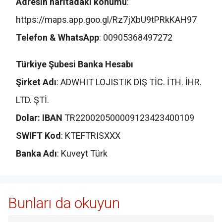
Adresin haritadaki konumu
:
https://maps.app.goo.gl/Rz7jXbU9tPRkKAH97
Telefon & WhatsApp
: 00905368497272
Türkiye Şubesi Banka Hesabı
Şirket Adı
: ADWHIT LOJISTIK DIŞ TİC. İTH. İHR.
LTD. ŞTİ.
Dolar: IBAN
TR220020500009123423400109
SWIFT Kod
: KTEFTRISXXX
Banka Adı
: Kuveyt Türk
Bunları da okuyun