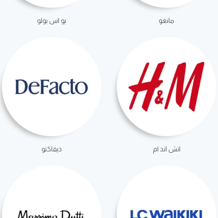
مانغو
يو اس بولو
اتش اند ام
ديفاكتو