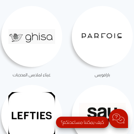
بارافويس
غيثاء لملابس المحجبات
كيف يمكننا مساعدتكم؟