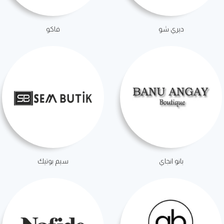
ديري شو
فاكو
بانو انجاي
سيم بوتيك