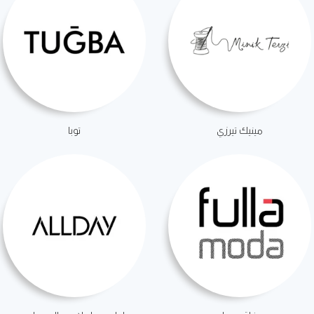
مينيك تيرزي
توبا