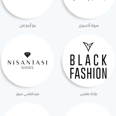
مروة أكسوي
بيزا أردوغان
بلاك فاشن
نيشانتاشي شوز