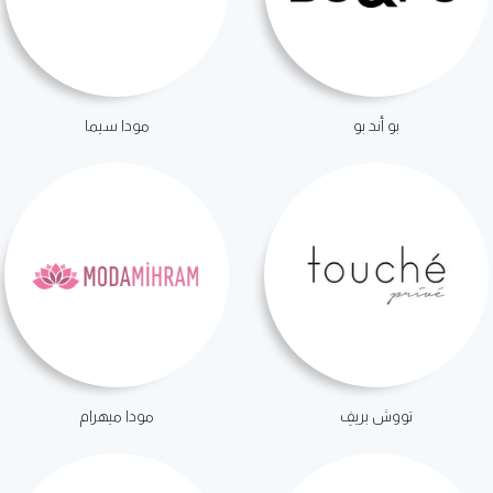
بو أند بو
مودا سيما
تووش بريفِ
مودا ميهرام