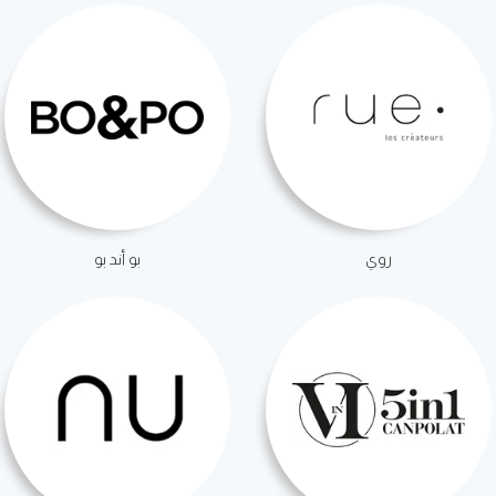
روي
بو أند بو