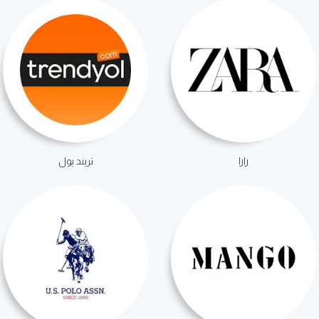
زارا
تريند يول