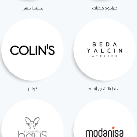
ديرامود جلديات
ميليسا ميس
سيدا يالتشين أتيليه
كولينز