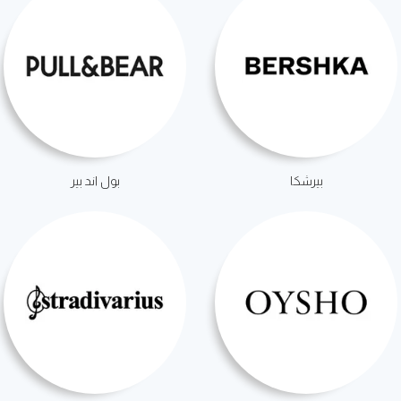
بيرشكا
بول اند بير