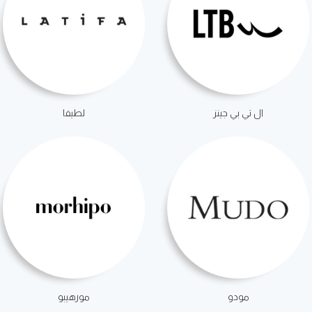
ال تي بي جينز
لطيفا
مودو
مورهيبو