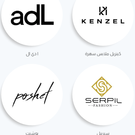
كينزيل ملابس سهرة
ا دي ال
سيرببل
بوشيت