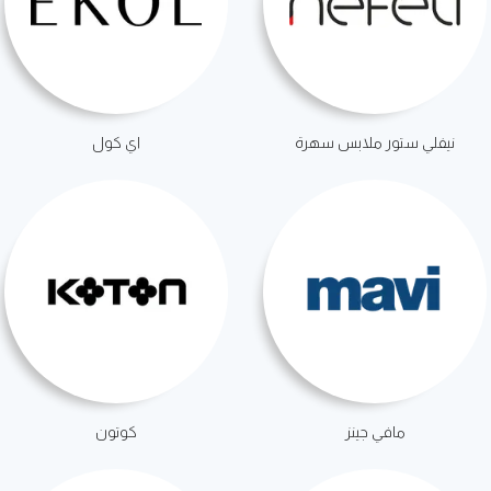
نيفلي ستور ملابس سهرة
اي كول
مافي جينز
كوتون