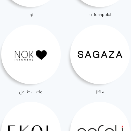
5in1canpolat
نو
ساكازا
نوك اسطنبول