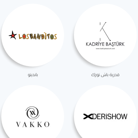
قدرية باش تورك
بانديتو