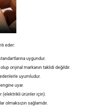
ti eder:
e standartlarına uygundur.
up orijinal markanın taklidi değildir.
bedenlerle uyumludur.
rengine uyar.
(elektrikli ürünler için).
lar olmaksızın sağlamdır.