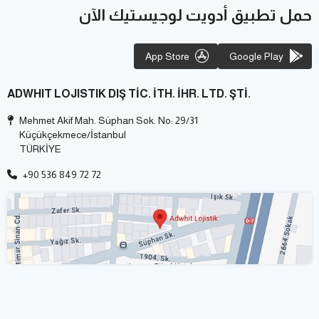
حمل تطبيق أدويت لوجيستيك الآن
App Store
Google Play
ADWHIT LOJISTIK DIŞ TİC. İTH. İHR. LTD. ŞTİ.
Mehmet Akif Mah. Süphan Sok. No: 29/31
Küçükçekmece/İstanbul
TÜRKİYE
+90 536 849 72 72