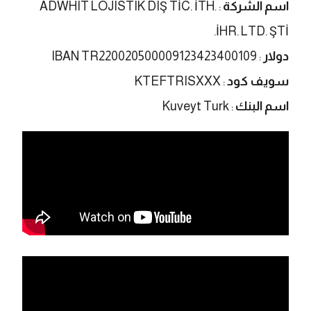
اسم الشركة
: ADWHIT LOJISTIK DIŞ TİC. İTH.
İHR. LTD. ŞTİ.
دولار
: IBAN TR220020500009123423400109
سويف كود
: KTEFTRISXXX
اسم البنك
: Kuveyt Turk