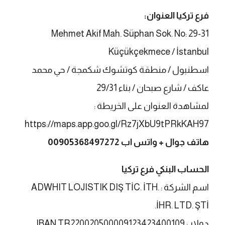
فرع تركيا العنوان:
Mehmet Akif Mah. Süphan Sok. No: 29-31
Küçükçekmece / İstanbul
اسطنبول / منطقة كوتشوك شكمجة / حي محمد
عاكف / شارع صبحان / بناء 29/31
لمشاهدة العنوان على الخريطة :
https://maps.app.goo.gl/Rz7jXbU9tPRkKAH97
هاتف جوال + واتس اب
00905368497272
الحساب البنكي فرع تركيا
اسم الشركة : ADWHIT LOJISTIK DIŞ TİC. İTH.
İHR. LTD. ŞTİ.
دولار : IBAN TR220020500009123423400109