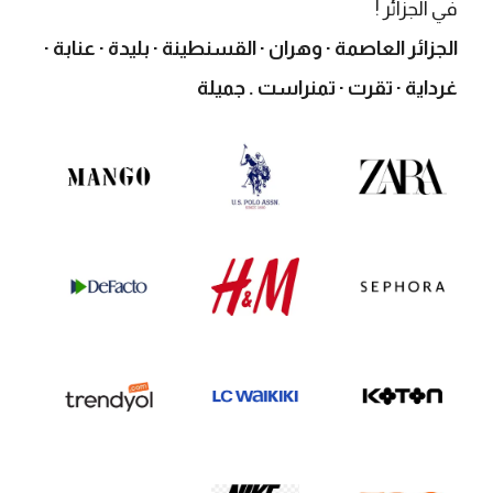
في الجزائر !
الجزائر العاصمة · وهران · القسنطينة · بليدة · عنابة ·
غرداية · تقرت · تمنراست . جميلة