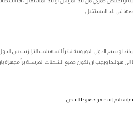
و تخليص جمركي من بلد المرسل او بلد المستقبل، اما الشحنات ا
يصها في بلد المستقبل
هولندا وجميع الدول الاوروبية نظراً لتسهيلات الترانزيت بين الدو
يا الى هولندا ويجب ان تكون جميع الشحنات المرسلة براً مجهزة ب
م استلام الشحنة وتجهيزها للشحن .