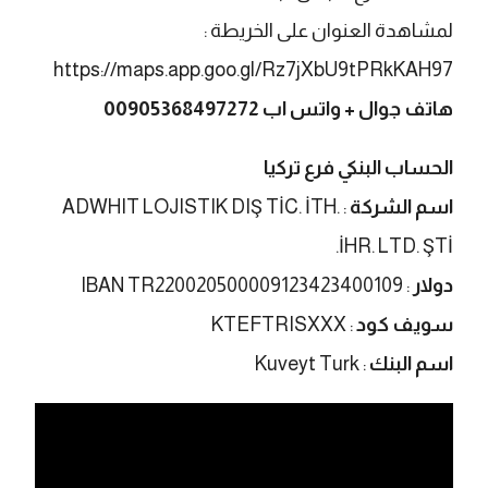
لمشاهدة العنوان على الخريطة :
https://maps.app.goo.gl/Rz7jXbU9tPRkKAH97
هاتف جوال + واتس اب
00905368497272
الحساب البنكي فرع تركيا
اسم الشركة
: ADWHIT LOJISTIK DIŞ TİC. İTH.
İHR. LTD. ŞTİ.
دولار
: IBAN TR220020500009123423400109
سويف كود
: KTEFTRISXXX
اسم البنك
: Kuveyt Turk