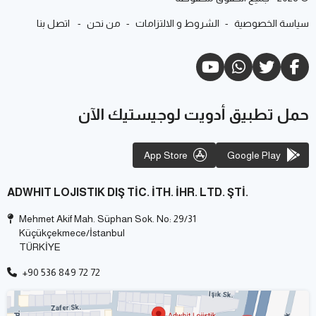
سياسة الخصوصية
-
الشروط و الالتزامات
-
من نحن
-
اتصل بنا
حمل تطبيق أدويت لوجيستيك الآن
App Store
Google Play
ADWHIT LOJISTIK DIŞ TİC. İTH. İHR. LTD. ŞTİ.
Mehmet Akif Mah. Süphan Sok. No: 29/31
Küçükçekmece/İstanbul
TÜRKİYE
+90 536 849 72 72