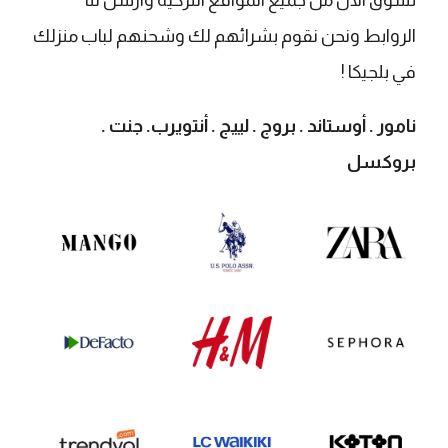
تسوق الان من جميع المواقع التركية وارسل لنا
الروابط ونحن نقوم بشرائهم لك وشحنهم لباب منزلك
في بلجيكا !
نامور . أوستاند . بروج . لييج . أنتويرب. جنت .
بروكسل